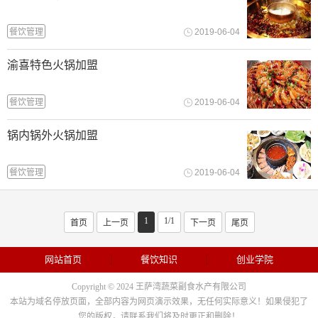
餐饮管理
2019-06-04
渝喜特色火锅加盟
餐饮管理
2019-06-04
锅内锅外火锅加盟
餐饮管理
2019-06-04
1
1/1
首页
上一页
下一页
尾页
网站首页
餐饮知识
创业学院
Copyright © 2024 王萨湾蔬菜副食水产有限公司
本站为域名停放页面，全部内容为网页演示效果，无任何实际意义！如果侵犯了
您的版权，请联系我们将及时更正和删除！