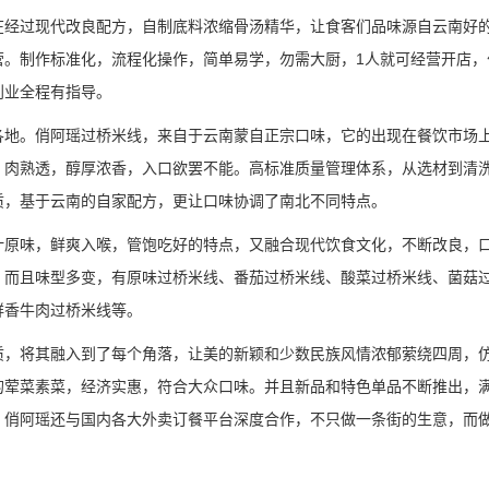
在经过现代改良配方，自制底料浓缩骨汤精华，让食客们品味源自云南好
营。制作标准化，流程化操作，简单易学，勿需大厨，1人就可经营开店，
创业全程有指导。
各地。俏阿瑶过桥米线，来自于云南蒙自正宗口味，它的出现在餐饮市场
、肉熟透，醇厚浓香，入口欲罢不能。高标准质量管理体系，从选材到清
质，基于云南的自家配方，更让口味协调了南北不同特点。
汁原味，鲜爽入喉，管饱吃好的特点，又融合现代饮食文化，不断改良，
。而且味型多变，有原味过桥米线、番茄过桥米线、酸菜过桥米线、菌菇
鲜香牛肉过桥米线等。
质，将其融入到了每个角落，让美的新颖和少数民族风情浓郁萦绕四周，
的荤菜素菜，经济实惠，符合大众口味。并且新品和特色单品不断推出，
。俏阿瑶还与国内各大外卖订餐平台深度合作，不只做一条街的生意，而