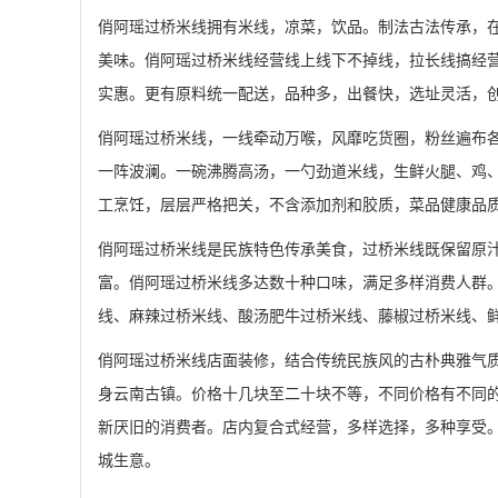
俏阿瑶过桥米线拥有米线，凉菜，饮品。制法古法传承，
美味。俏阿瑶过桥米线经营线上线下不掉线，拉长线搞经
实惠。更有原料统一配送，品种多，出餐快，选址灵活，
俏阿瑶过桥米线，一线牵动万喉，风靡吃货圈，粉丝遍布
一阵波澜。一碗沸腾高汤，一勺劲道米线，生鲜火腿、鸡
工烹饪，层层严格把关，不含添加剂和胶质，菜品健康品
俏阿瑶过桥米线是民族特色传承美食，过桥米线既保留原
富。俏阿瑶过桥米线多达数十种口味，满足多样消费人群
线、麻辣过桥米线、酸汤肥牛过桥米线、藤椒过桥米线、
俏阿瑶过桥米线店面装修，结合传统民族风的古朴典雅气
身云南古镇。价格十几块至二十块不等，不同价格有不同
新厌旧的消费者。店内复合式经营，多样选择，多种享受
城生意。