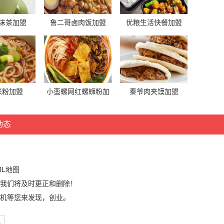
沫茶加盟
鲁二哥卤肉饭加盟
优粮生活快餐加盟
米粉加盟
小蛮螺网红螺蛳粉加
秦爷肉夹馍加盟
盟
动态
ML地图
我们将及时更正和删除！
机等您来发现，创业。