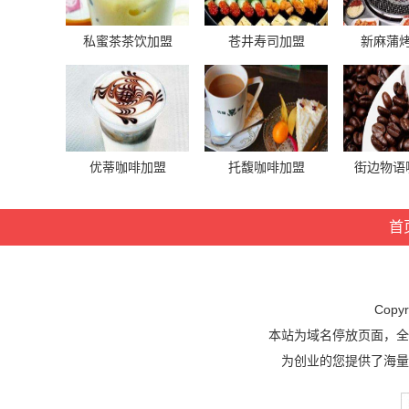
私蜜茶茶饮加盟
苍井寿司加盟
新麻蒲
优蒂咖啡加盟
托馥咖啡加盟
街边物语
首
Cop
本站为域名停放页面，全
为创业的您提供了海量