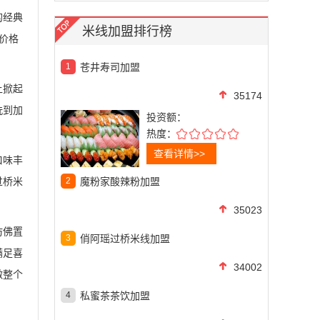
的经典
米线加盟排行榜
价格
1
苍井寿司加盟
上掀起
35174
洗到加
投资额：
热度：
查看详情>>
口味丰
过桥米
2
魔粉家酸辣粉加盟
35023
仿佛置
3
俏阿瑶过桥米线加盟
满足喜
34002
做整个
4
私蜜茶茶饮加盟