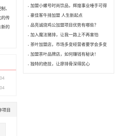
加盟小螺号时尚饮品，辉煌事业唾手可得
配制、
豪佳客牛排加盟 人生新起点
化的传
品亮诚烧鸡公加盟项目优势有哪些？
众新的
加入魔法猪排，让我一路上不再害怕
茶叶加盟店，市场多变经营者要学会多变
加盟茶叶品牌店，如何赚钱有秘诀！
独特的绝技，让廖排骨深得民心
-04
-04
作项目