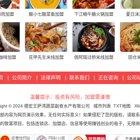
烤肉加盟
酸小七酸菜鱼加盟
下江楠牛腩火锅加盟
夏日沫
咖啡加盟
花甲先生米线加盟
俏阿瑶过桥米线加盟
田仓
页
|
公司简介
|
法律声明
|
联系我们
|
正在咨询
|
公司
温馨提示：投资有风险，加盟需谨慎
yright © 2024 德宏王萨湾蔬菜副食水产有限公司
城市列表
TXT地图
X
部内容为网页演示效果，无任何实际意义！如果侵犯了您的版权，请联系
的致富项目，包括连锁店、加盟店、信息等使用赚钱创业的电子，无限商