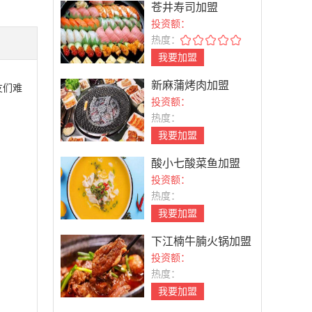
苍井寿司加盟
投资额：
热度：
我要加盟
新麻蒲烤肉加盟
友们难
投资额：
！
热度：
我要加盟
酸小七酸菜鱼加盟
投资额：
热度：
我要加盟
下江楠牛腩火锅加盟
投资额：
热度：
我要加盟