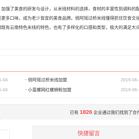
，加强了美食的研发与设计，从米线材料的选择，食材的丰富性到调料的
类更多口味，成为老少皆宜的美食品牌。俏阿瑶过桥米线懂得抓住饮食文
牌既有云南特色米线的特色，也有了多样化的口感和类型，极大的满足大
6-04
俏阿瑶过桥米线加盟
2019-06
6-04
小蛮螺网红螺蛳粉加盟
2019-06
1826
已有
企业通过我们找到了合
快捷留言