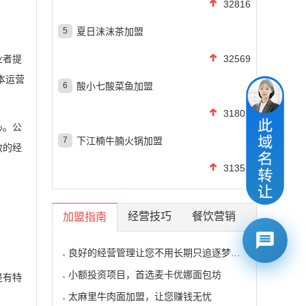
32816
5
夏日沫沫茶加盟
业者提
32569
本运营
6
酸小七酸菜鱼加盟
31802
心。公
7
下江楠牛腩火锅加盟
效的经
31357
经营技巧
餐饮营销
加盟指南
良好的经营管理让您不用长期只追逐梦想的影子
小额投资项目，首选麦卡优娜面包坊
是有特
太麻里牛肉面加盟，让您赚钱无忧