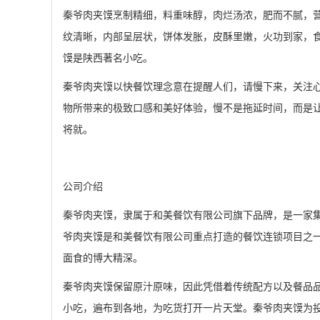
秦爷肉夹馍烹制精细，料重味醇，肉烂汤浓，肥而不腻，
纹清晰，内部呈层状，饼体发胀，皮酥里嫩，火功到家，
馍是陕西著名小吃。
秦爷肉夹馍以快餐饮理念意在提醒人们，请慢下来，关注
物所带来的极致口感和美好体验，慢不是拖延时间，而是
将就。
公司介绍
秦爷肉夹馍，隶属于和美餐饮有限公司旗下品牌，是一家
爷肉夹馍是和美餐饮有限公司重点打造的餐饮连锁项目之
面食的博大精深。
秦爷肉夹馍保留原汁原味，因此凭借着传统配方以及餐品
小吃，遍布到各地，为吃货打开一片天堂。秦爷肉夹馍为