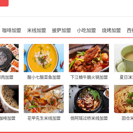
咖啡加盟
米线加盟
披萨加盟
小吃加盟
烧烤加盟
西
烤肉加盟
酸小七酸菜鱼加盟
下江楠牛腩火锅加盟
夏日沫
咖啡加盟
花甲先生米线加盟
俏阿瑶过桥米线加盟
田仓