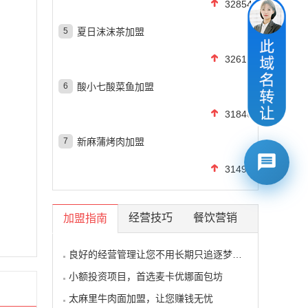
32854
5
夏日沫沫茶加盟
32615
6
酸小七酸菜鱼加盟
31846
7
新麻蒲烤肉加盟
31494
经营技巧
餐饮营销
加盟指南
良好的经营管理让您不用长期只追逐梦想的影子
小额投资项目，首选麦卡优娜面包坊
太麻里牛肉面加盟，让您赚钱无忧