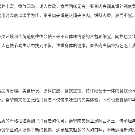
营养丰富，香气四溢，诱人食欲，食后回味无穷。秦爷肉夹馍其馍外观焦
食用时温度以烫手为佳，秦爷肉夹馍是热馍夹凉肉，饼酥肉香，爽而不腻
心灵环境和传统速度往往会使人来不及体味情感的含蓄和细腻，同样也会
让人在快节奏生活中找到平衡，注重身体的健康，秦爷肉夹馍坚持在吃上
集品牌管理、美食研发、原料供应、餐饮连锁、特许经营于一体的餐饮公
一。秦爷肉夹馍主张给消费者不仅带来味觉的完美体验，同时也要宣扬中
品质的严格把控得到了消费者的认可。秦爷肉夹馍立足陕西本土，传承经
投资创业的人提供了新的机遇，满足越来越多的人的口味，不断迎接新的