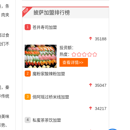
黄，条
披萨加盟排行榜
。肉夹
1
苍井寿司加盟
错过食
35188
我们不
投资额：
热度：
查看详情>>
2
魔粉家酸辣粉加盟
35047
司，秦
华传统
3
俏阿瑶过桥米线加盟
34217
典美味
4
私蜜茶茶饮加盟
形势、