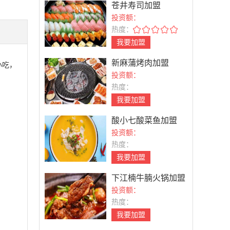
苍井寿司加盟
投资额：
热度：
我要加盟
新麻蒲烤肉加盟
小吃，
投资额：
热度：
我要加盟
酸小七酸菜鱼加盟
投资额：
热度：
我要加盟
下江楠牛腩火锅加盟
投资额：
热度：
我要加盟