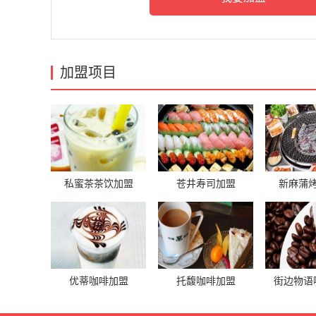
加盟项目
私蜜茶茶饮加盟
苍井寿司加盟
新麻蒲
优蒂咖啡加盟
托馥咖啡加盟
街边物语