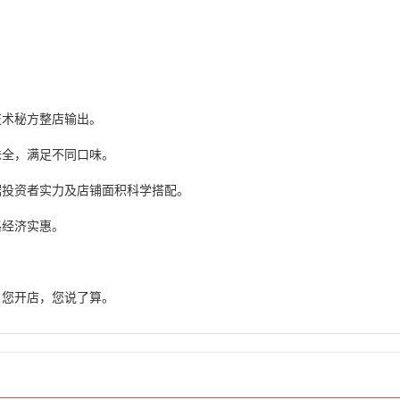
技术秘方整店输出。
味全，满足不同口味。
据投资者实力及店铺面积科学搭配。
格经济实惠。
，您开店，您说了算。