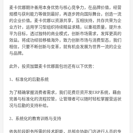
麦卡优娜期许善用本身优势与核心竞争力，在品牌价值，经营
规模与获利能力等做到最好，再逐步跨向国际舞台，创造一流
的企业价值。麦卡优娜以资源共享，互相扶持，共存共荣为企
业方针，运用学习型组织持续精益求精，以重视质量，提升水
平为目标，透过独特的商业模式，创新市场需求，发挥更高的
效益。将成功经验移植海外，致力创新市场与消费型态，我们
相信，只要不断创新与变革，就有机会发展为世界一流的企业
与品牌。
此外，投资
加盟
麦卡优娜面包坊还有以下优势：
1、标准化的后勤系统
为了精确掌握消费者需求，我们花费巨资开发ERP系统，藉由
完善与标准化的流程控管，让管理者可以随时轻松掌握营运状
况与后勤的支持补给。
2、系统化的教育训练与支持
依各阶段职务所需的技术职能，总部会协助门店进行人员的专