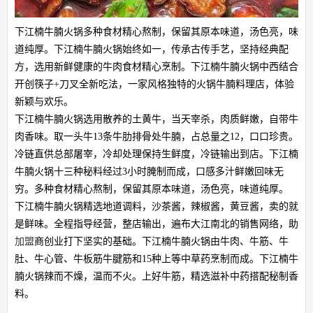
下江楠牛腩火锅多种食材精心熬制，保留其原本味道，汤色亮，味
道纯厚。下江楠牛腩火锅始终如一，传承古传手艺，坚持经典配
方，选用新鲜健康的牛肉食材精心烹制。下江楠牛腩火锅中西结合
开创筷子+刀叉全新吃法，一家风格独特的火锅牛腩料理店，体验
新颖与欢乐。
下江楠牛腩火锅选用散养的土黄牛，当天宰杀，肉质鲜嫩，自带牛
肉香味。取一头牛13条牛肋排骨处牛腩，占总量之12，口口珍贵。
冷链直供总部屠宰，冷却处理保持生鲜度，冷链输出到店。下江楠
牛腩火锅十三种秘料经过3小时腌制而成，口感多汁鲜嫩回味无
穷。多种食材精心熬制，保留其原本味道，汤色亮，味道纯厚。
下江楠牛腩火锅精选地道调料，沙茶酱，辣椒酱，黄豆酱，卖的就
是鲜味。全程指导经营，整店输出，遍布大江南北的销售网络，助
加盟
商创业打下坚实的基础。下江楠牛腩火锅由牛肉、牛筋、牛
肚、牛心管、牛板筋牛腱筋和15种上等中草药烹制而成。下江楠牛
腩火锅辣而不燥，温而不火。上好牛筋，精选滋补中药搭配秘制香
料。