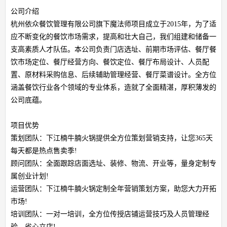
公司介绍
杭州依众餐饮管理有限公司旗下魔法师项目成立于2015年，为了适
应不断变化的餐饮市场需求，提高和壮大自己，我们组建和储备一
支高素质人才队伍。本公司负责门店选址、前期市场评估、餐厅餐
饮市场定位、餐厅经营方向、餐饮定位、餐厅布局设计、人员配
置、原材料采购信息、后续辅助管理经营、餐厅菜谱设计。全方位
涵盖餐饮行业各个领域的专业体系，造就了全面精湛，厚积薄发的
公司底蕴。
项目优势
策划团队：下江楠牛腩火锅提供全方位策划营销支持，让您365天
每天都是热点售卖季!
顾问团队：全面跟踪店面选址、装修、物流、开业等，量身定制专
属创业计划!
运营团队：下江楠牛腩火锅定制全年营销策划方案，助您大力开拓
市场!
培训团队：一对一培训，全方位传授店铺运营技巧及人员管理经
验，省心立店!