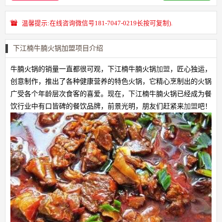
温馨提示:在线咨询微信号181-7047-0219长按可复制).
下江楠牛腩火锅加盟项目介绍
牛腩火锅的销量一直都很可观，下江楠牛腩火锅
加盟
，匠心独运，
创意制作，推出了各种健康营养的特色火锅，它精心烹制出的火锅
广受各个年龄层次食客的喜爱。现在，下江楠牛腩火锅已经成为餐
饮行业中有口皆碑的餐饮品牌，前景光明，朋友们赶紧来
加盟
吧！