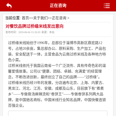
正在咨询
当前位置:
首页
>>
关于我们
>>
正在咨询
>
对餐饮品牌过桥缘米线发出意向
发布时间：
2019-06-04 15:26:03
来源：
本站
过桥缘米线始创于1996年，总部位于淄博市高新区鼎宏路12
号，占地20余亩，集总部办公、原料采购、生产加工、产品包
装、安全配送于一体，主营食品为云南过桥米线及各种地方特
色小菜。
过桥米线依托于我国云南省一个广泛流传、具有传奇色彩的温
馨爱情故事。公司以“健康、团结、卓越、充满爱”的经营理
念，不断改进创新，最终创立了自己的品牌——“过桥缘”。
过桥缘米线历经19年的发展，分店遍布北京、上海、内蒙古、
黑龙江、河北、江苏、安徽、成都及山东，目前旗下有“煮煮
乡”——专做骨汤麻辣烫和“卷饼王”——专做卷饼系列两大品
牌，是中国驰名商标，中国米线行业知名品牌，中国快餐连锁
百强企业。