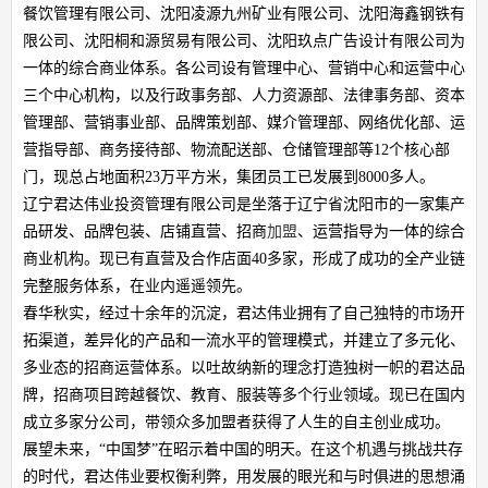
餐饮管理有限公司、沈阳凌源九州矿业有限公司、沈阳海鑫钢铁有
限公司、沈阳桐和源贸易有限公司、沈阳玖点广告设计有限公司为
一体的综合商业体系。各公司设有管理中心、营销中心和运营中心
三个中心机构，以及行政事务部、人力资源部、法律事务部、资本
管理部、营销事业部、品牌策划部、媒介管理部、网络优化部、运
营指导部、商务接待部、物流配送部、仓储管理部等12个核心部
门，现总占地面积23万平方米，集团员工已发展到8000多人。
辽宁君达伟业投资管理有限公司是坐落于辽宁省沈阳市的一家集产
品研发、品牌包装、店铺直营、招商
加盟
、运营指导为一体的综合
商业机构。现已有直营及合作店面40多家，形成了成功的全产业链
完整服务体系，在业内遥遥领先。
春华秋实，经过十余年的沉淀，君达伟业拥有了自己独特的市场开
拓渠道，差异化的产品和一流水平的管理模式，并建立了多元化、
多业态的招商运营体系。以吐故纳新的理念打造独树一帜的君达品
牌，招商项目跨越餐饮、教育、服装等多个行业领域。现已在国内
成立多家分公司，带领众多加盟者获得了人生的自主创业成功。
展望未来，“中国梦”在昭示着中国的明天。在这个机遇与挑战共存
的时代，君达伟业要权衡利弊，用发展的眼光和与时俱进的思想涌