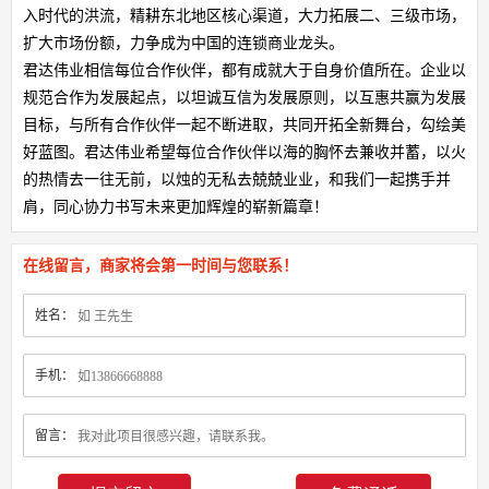
入时代的洪流，精耕东北地区核心渠道，大力拓展二、三级市场，
扩大市场份额，力争成为中国的连锁商业龙头。
君达伟业相信每位合作伙伴，都有成就大于自身价值所在。企业以
规范合作为发展起点，以坦诚互信为发展原则，以互惠共赢为发展
目标，与所有合作伙伴一起不断进取，共同开拓全新舞台，勾绘美
好蓝图。君达伟业希望每位合作伙伴以海的胸怀去兼收并蓄，以火
的热情去一往无前，以烛的无私去兢兢业业，和我们一起携手并
肩，同心协力书写未来更加辉煌的崭新篇章！
在线留言，商家将会第一时间与您联系！
姓名：
手机：
留言：