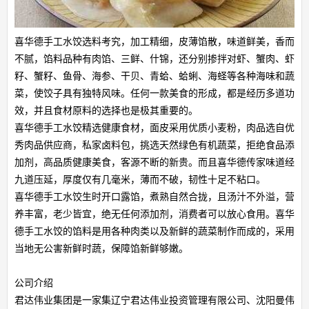
喜华德手工水饺选料考究，加工精细，皮薄馅散，味道鲜美，香而
不腻，馅料品种有肉馅、三鲜、什锦，还分别掺拌对虾、蟹肉、虾
籽、蟹籽、鱼骨、海参、干贝、青蛤、蛤蜊、海蛏等各种海味和蔬
菜，使饺子具有独特风味。任何一款美食的形成，都是经历多道功
效，并且食材原料的选择也是极其重要的。
喜华德手工水饺精选健康食材，面皮采用优质小麦粉，肉品选自优
秀肉品供应商，私家卤料包，挑选天然绿色有机蔬菜，拒绝食品添
加剂，高品质健康美食，客源不断的新贵。而且喜华德传家味道经
九道压延，厚度仅有几毫米，薄而不破，韧性十足不粘口。
喜华德手工水饺生时开口露馅，煮熟自然合拢，且汤汁不外溢，营
养丰富，老少皆宜，绝无任何添加剂，消费者可以放心食用。喜华
德手工水饺的馅料是用各种肉类以及新鲜的蔬菜制作而成的，采用
当地无公害新鲜时蔬，保障馅新鲜够嫩。
公司介绍
君达伟业集团是一家集辽宁君达伟业投资管理有限公司、沈阳曼伟