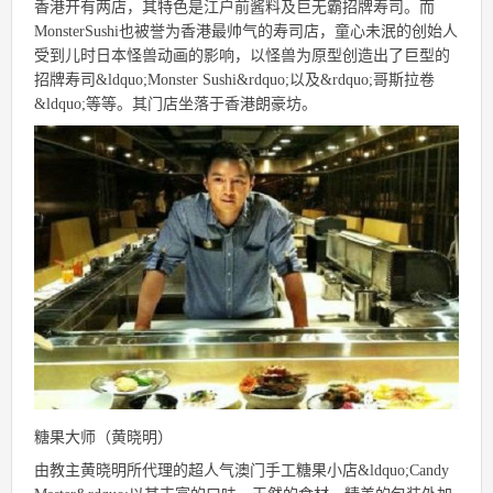
香港开有两店，其特色是江户前酱料及巨无霸招牌寿司。而
MonsterSushi也被誉为香港最帅气的寿司店，童心未泯的创始人
受到儿时日本怪兽动画的影响，以怪兽为原型创造出了巨型的
招牌寿司&ldquo;Monster Sushi&rdquo;以及&rdquo;哥斯拉卷
&ldquo;等等。其门店坐落于香港朗豪坊。
糖果大师（黄晓明）
由教主黄晓明所代理的超人气澳门手工糖果小店&ldquo;Candy