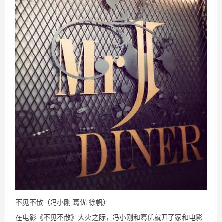
不见不散（冯小刚 葛优 徐帆）
在电影《不见不散》大火之际，冯小刚和葛优就开了家和电影