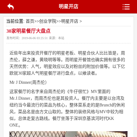
明星开店
当前位置:
首页
>>
创业学院
>>
明星开店
>
30家明星餐厅大盘点
发布时间：
2019-06-06 03:25:51
来源：
本站
近些年出来投资开餐厅的明星老板、明星合伙人比比皆是，周
杰伦，薛之谦，黄晓明等等。而明星开餐馆也确实拥有很多的
天然优势：人气，明星效应以及对粉丝的附加价值等。以下亿
欧就30家超人气明星餐厅进行盘点，以飨读者。
Mr J Dinner(周杰伦）
这家餐厅的名字来自周杰伦的《牛仔很忙》MV里面的
Mr.J.Dinner，而周杰伦也是其投资人。餐厅内主要是以台湾及
纽约当今最流行的菜品为核心，整体菜系走的是Brunch的休闲
风，菜品名是由方文山取的。整体的装修风格与MV中较为相
似，总体走复古路线。餐厅坐落于深圳京基滨河时代KK
ONE。