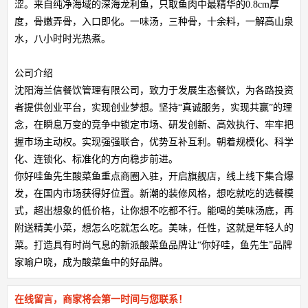
涩。来自纯净海域的深海龙利鱼，只取鱼肉中最精华的0.8cm厚
度，骨嫩弄骨，入口即化。一味汤，三种骨，十余料，一解高山泉
水，八小时时光热煮。
公司介绍
沈阳海兰信餐饮管理有限公司，致力于发展生态餐饮，为各路投资
者提供创业平台，实现创业梦想。坚持“真诚服务，实现共赢”的理
念，在瞬息万变的竞争中锁定市场、研发创新、高效执行、牢牢把
握市场主动权。实现强强联合，优势互补互利。朝着规模化、科学
化、连锁化、标准化的方向稳步前进。
你好哇鱼先生酸菜鱼重点商圈入驻，开启旗舰店，线上线下集合爆
发，在国内市场获得好位置。新潮的装修风格，想吃就吃的选餐模
式，超出想象的低价格，让你想不吃都不行。能喝的美味汤底，再
附送精美小菜，想怎么吃就怎么吃。美味，任性，这就是年轻人的
菜。打造具有时尚气息的新派酸菜鱼品牌让“你好哇，鱼先生”品牌
家喻户晓，成为酸菜鱼中的好品牌。
在线留言，商家将会第一时间与您联系！