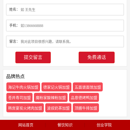
姓名：
手机：
留言：
免费通话
品牌热点
海记牛肉火锅加盟
德家记火锅加盟
五面谱面馆加盟
苍井寿司加盟
魔粉家酸辣粉加盟
品意德烤鸭加盟
韩宫宴炭火烤肉加盟
波叔奶茶加盟
顶膳牛排加盟
网站首页
餐饮知识
创业学院