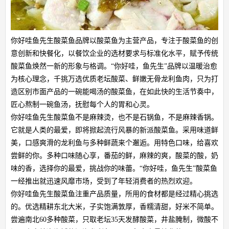
你好哇鱼先生酸菜鱼品牌以酸菜鱼为主营产品，专注于酸菜鱼的创
意创新和快餐化，以餐饮企业的选材要求与标准化水平，赋予传统
酸菜鱼焕然一新的形象与格调。“你好哇，鱼先生”品牌以温暖治愈
为核心理念，千挑万选优质老坛酸菜、鲜嫩无骨龙利鱼肉，只为打
造区别市面产品的一碗能喝汤的酸菜鱼，在如此快的生活节奏中，
匠心熬制一碗鱼汤，抚慰每个人的胃和心灵。
你好哇鱼先生酸菜鱼不是麻辣烫，也不是石锅鱼，不是麻辣香锅。
它就是人类的最爱，即将掀起流行风暴的新派酸菜鱼。采用味道鲜
美，口感爽滑的龙利鱼与多种鲜蔬来个邂逅。用特色口味，给喜欢
尝鲜的你。多种口味随心享，番茄的鲜，麻辣的爽，酸菜的酸，奶
味的香，选择你的最爱，挑战你的味蕾。“你好哇，鱼先生”酸菜鱼
一经推出就迅速风靡市场，受到了年轻消费者的热烈欢迎。
你好哇鱼先生酸菜鱼注重产品质量，所用的食材都是经过精心挑选
的。优选精耕东北大米，子实饱满敦厚，香糯清甜，好米不简单。
尝遍南北60多种酸菜，只取老坛35天发酵酸菜，井盐腌制，微酸不