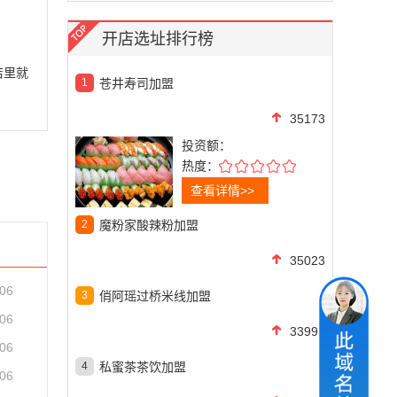
开店选址排行榜
店里就
1
苍井寿司加盟
35173
投资额：
热度：
查看详情>>
2
魔粉家酸辣粉加盟
35023
-06
3
俏阿瑶过桥米线加盟
-06
33991
-06
4
私蜜茶茶饮加盟
-06