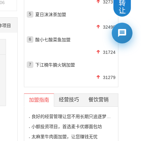
32737
-06
5
夏日沫沫茶加盟
作项目
32490
6
酸小七酸菜鱼加盟
31724
7
下江楠牛腩火锅加盟
31279
经营技巧
餐饮营销
加盟指南
良好的经营管理让您不用长期只追逐梦想的影子
小额投资项目，首选麦卡优娜面包坊
太麻里牛肉面加盟，让您赚钱无忧