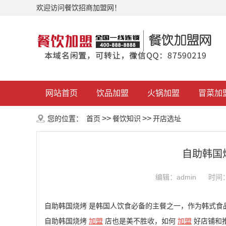
欢迎访问餐饮招商加盟网！
网站首页
饮品加盟
火锅加盟
冒菜加
>>
>>
您的位置：
首页
餐饮知识
开店选址
自助韩国
编辑：admin
时间：2
自助韩国烧烤 是韩国人饮食必备的主餐之一，作为韩式食
自助韩国烧烤
加盟
店也是美不胜收，如何
加盟
好店铺和