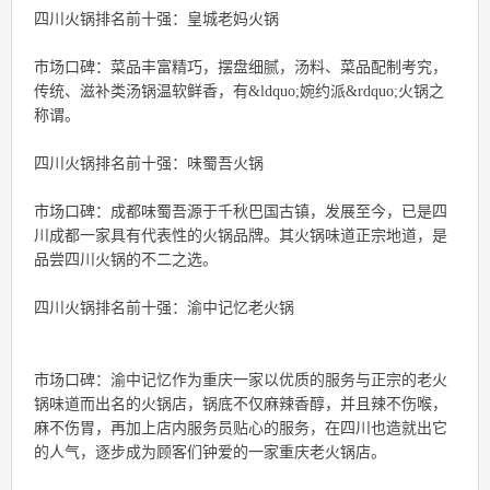
四川火锅排名前十强：皇城老妈火锅
市场口碑：菜品丰富精巧，摆盘细腻，汤料、菜品配制考究，
传统、滋补类汤锅温软鲜香，有&ldquo;婉约派&rdquo;火锅之
称谓。
四川火锅排名前十强：味蜀吾火锅
市场口碑：成都味蜀吾源于千秋巴国古镇，发展至今，已是四
川成都一家具有代表性的火锅品牌。其火锅味道正宗地道，是
品尝四川火锅的不二之选。
四川火锅排名前十强：渝中记忆老火锅
市场口碑：渝中记忆作为重庆一家以优质的服务与正宗的老火
锅味道而出名的火锅店，锅底不仅麻辣香醇，并且辣不伤喉，
麻不伤胃，再加上店内服务员贴心的服务，在四川也造就出它
的人气，逐步成为顾客们钟爱的一家重庆老火锅店。