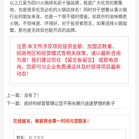
以上几家为四川火锅排名前十强品牌，既是广大吃货的聚集
地，也是很多吃货必吃的火锅店排名！同时对于想要从事火锅
行业的朋友来说，也是一个很不错的借鉴。如其中的渝味楠老
火锅，不但味道、环境好，对于投资者而言，如果选择火锅
加
盟
，那也是无经验也能开店的品牌。
注意:本文所涉及项目投资金额、加盟店数量、
招商地区和经营模式等相关政策，请以最新咨询
为准！我们建议您在 【留言板留言】 或致电咨
询，您即可与企业免费通话并及时获得项目最新
动态！
上一篇：没有了！
下一篇：
良好的经营管理让您不用长期只追逐梦想的影子
在线留言，商家将会第一时间与您联系！
姓名：