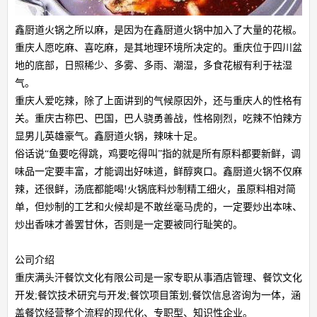
鑫厨道火锅之所以麻，是因为在鑫厨道火锅中加入了大量的花椒。
重庆人愿吃麻、喜吃麻，是其地理环境所决定的。重庆位于四川盆
地的底部，日照稀少、多雾、多雨、潮湿，多食花椒有利于祛湿
气。
重庆人爱吃辣，除了上面讲到的气候原因外，还与重庆人的性格有
关。重庆古称巴、巴国，巴人骁勇善战，性格刚烈，吃辣不怕辣方
显男儿英雄豪气。鑫厨道火锅，辣味十足。
俗话说“鱼要吃得跳，鸡要吃得叫”指的就是所有原料都要新鲜，调
味品一定要丰富，才能调出好味道，鲜醇爽口。鑫厨道火锅不仅麻
辣，还很鲜，汤底都能喝!火锅底料炒制精工细火，虽原料相对简
单，但炒制的工艺和火候却是不敢丝毫马虎的，一定要炒出本味、
炒出香味才善罢甘休，否则是一定要被同行耻笑的。
公司介绍
重庆满头汗餐饮文化有限公司是一家专职从事酒店管理、餐饮文化
开发;餐饮技术研究与开发;餐饮项目策划;餐饮信息咨询为一体，涵
盖餐饮经营整个流程的现代化、专职型、知识性企业。