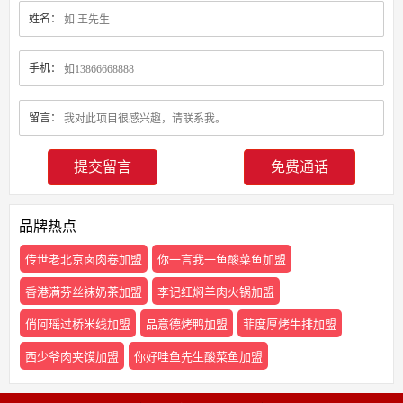
姓名：
手机：
留言：
免费通话
品牌热点
传世老北京卤肉卷加盟
你一言我一鱼酸菜鱼加盟
香港满芬丝袜奶茶加盟
李记红焖羊肉火锅加盟
俏阿瑶过桥米线加盟
品意德烤鸭加盟
菲度厚烤牛排加盟
西少爷肉夹馍加盟
你好哇鱼先生酸菜鱼加盟